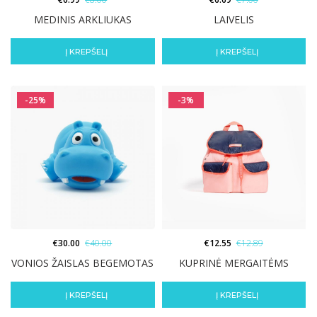
MEDINIS ARKLIUKAS
LAIVELIS
Į KREPŠELĮ
Į KREPŠELĮ
-25%
-3%
€
30.00
€
40.00
€
12.55
€
12.89
VONIOS ŽAISLAS BEGEMOTAS
KUPRINĖ MERGAITĖMS
Į KREPŠELĮ
Į KREPŠELĮ