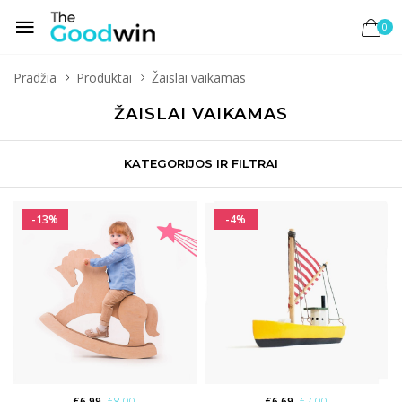
0
Pradžia
Produktai
Žaislai vaikamas
ŽAISLAI VAIKAMAS
KATEGORIJOS IR FILTRAI
-13%
-4%
€
6.99
€
8.00
€
6.69
€
7.00