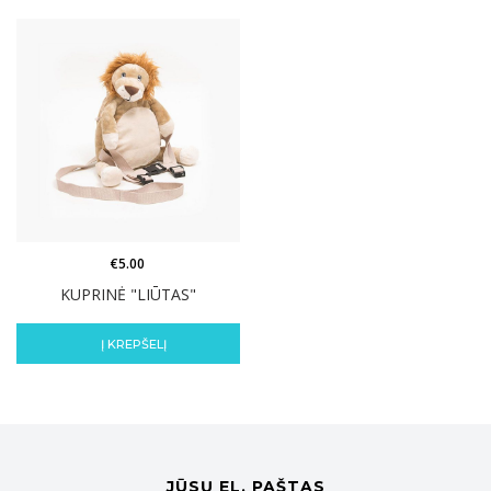
€
5.00
KUPRINĖ "LIŪTAS"
Į KREPŠELĮ
JŪSŲ EL. PAŠTAS