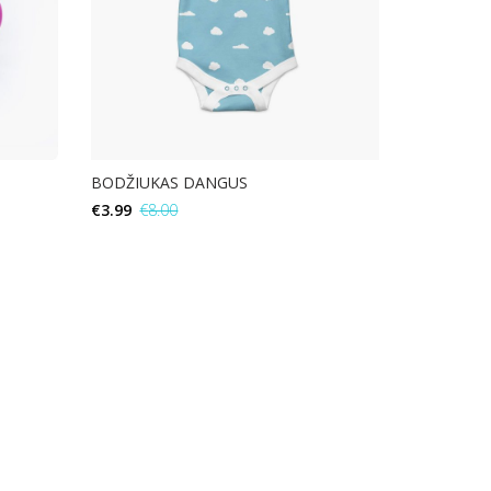
BODŽIUKAS DANGUS
€
3.99
€
8.00
Į KREPŠELĮ