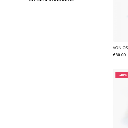
VONIOS
€
30.00
-40%