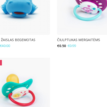
 ŽAISLAS BEGEMOTAS
ČIULPTUKAS MERGAITĖMS
€
40.00
€
0.50
€
0.99
Į KREPŠELĮ
Į KREPŠELĮ