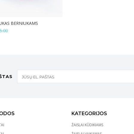
UKAS BERNIUKAMS
5.00
Į KREPŠELĮ
AŠTAS
ODOS
KATEGORIJOS
AI
ŽAISLAI KŪDIKIAMS
AI
ŽAISLAI VAIKAMAS