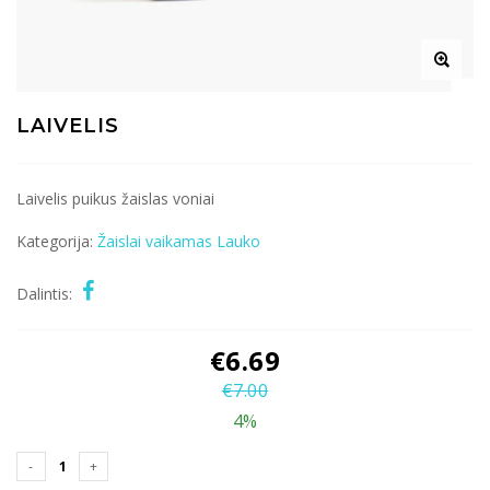
LAIVELIS
Laivelis puikus žaislas voniai
Kategorija:
Žaislai vaikamas
Lauko
Dalintis:
€
6.69
€
7.00
4%